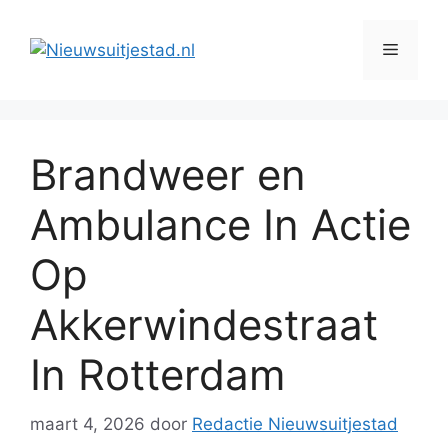
Ga
naar
Menu
de
inhoud
Brandweer en
Ambulance In Actie
Op
Akkerwindestraat
In Rotterdam
maart 4, 2026
door
Redactie Nieuwsuitjestad