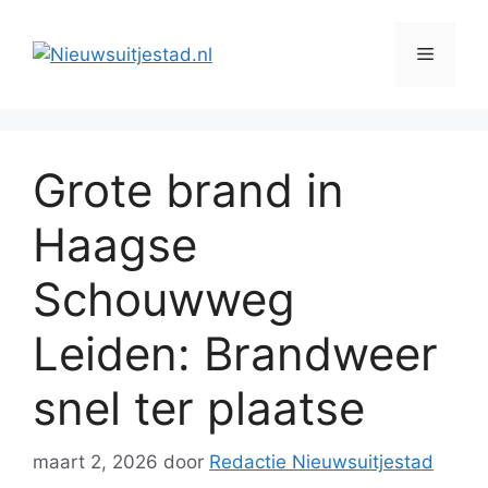
Ga
naar
Menu
de
inhoud
Grote brand in
Haagse
Schouwweg
Leiden: Brandweer
snel ter plaatse
maart 2, 2026
door
Redactie Nieuwsuitjestad