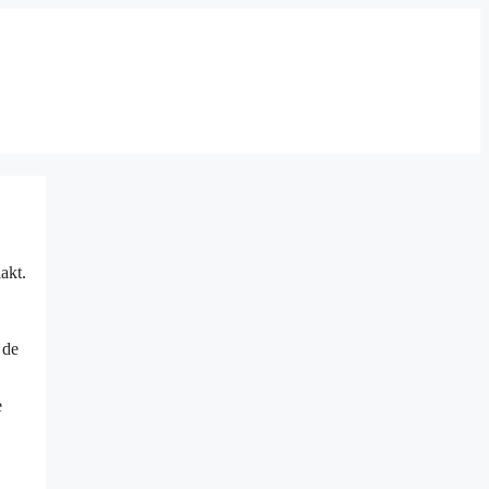
akt.
 de
e