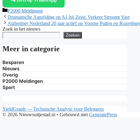
Categorieën
P2000 Meldingen
Dramatische Aanrijding op A1 bij Zeist: Verkeer Stroomt Vast
Alzheimer Nederland 20 jaar actief op Voorne Putten en Rozenburg
Zoek in het nieuws
Zoeken
Meer in categorie
Besparen
Nieuws
Overig
P2000 Meldingen
Sport
YieldGraph — Technische Analyse voor Beleggers
© 2026 Nieuwsuitjestad.nl
• Gebouwd met
GeneratePress