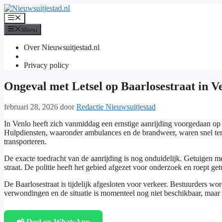
Ga
naar
Menu
de
Menu
inhoud
Over Nieuwsuitjestad.nl
Privacy policy
Ongeval met Letsel op Baarlosestraat in V
februari 28, 2026
door
Redactie Nieuwsuitjestad
In Venlo heeft zich vanmiddag een ernstige aanrijding voorgedaan op 
Hulpdiensten, waaronder ambulances en de brandweer, waren snel ter p
transporteren.
De exacte toedracht van de aanrijding is nog onduidelijk. Getuigen m
straat. De politie heeft het gebied afgezet voor onderzoek en roept ge
De Baarlosestraat is tijdelijk afgesloten voor verkeer. Bestuurders w
verwondingen en de situatie is momenteel nog niet beschikbaar, maar d
📲 Deel op WhatsApp